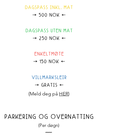
DAGSPASS INKL. MAT
500 NOK
ø
Ø
DAGSPASS UTEN MAT
250 NOK
ø
Ø
ENKELTMØTE
150 NOK
ø
Ø
VILLMARKSLEIR
GRATIS
ø
Ø
(Meld deg på
HER
)
PARKERING OG OVERNATTING
(Per døgn)
Å