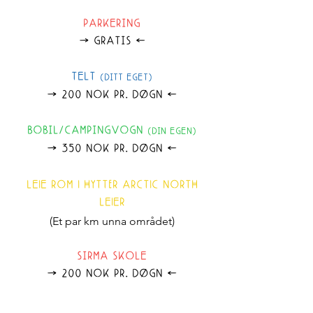
PARKERING
GRATIS
ø
Ø
TELT
(DITT EGET)
200 NOK pr. dØGN
ø
Ø
BOBIL/CAMPINGVOGN
(DIN EGEN)
350 NOK PR. DØGN
ø
Ø
LEiE rOm i hyTTer ArCTiC NOrTh
lEiEr
(Et par km unna området)
SIRMA SKOLE
200 NOK pr. dØGN
ø
Ø