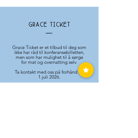
GraCE TICKET
Å
Grace Ticket er et tilbud til deg som
ikke har råd til konferansebilletten,
men som har mulighet til å sørge
for mat og overnatting selv.
Ta kontakt med oss på forhånd før
1.juli 2026.
ANC EIES AV
BANK
Sámi Álgoálbmot
Kontonummer:
1503.
4
7.7
Risttalaš Guovddáš /
9
4
46
Sami Indigenou
s
IBAN:
NO44
1503
4
779
4
4
6